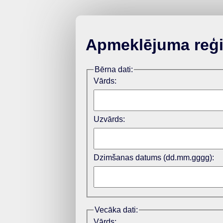
Apmeklējuma reģis
Bērna dati:
Vārds:
Uzvārds:
Dzimšanas datums (dd.mm.gggg):
Vecāka dati:
Vārds: