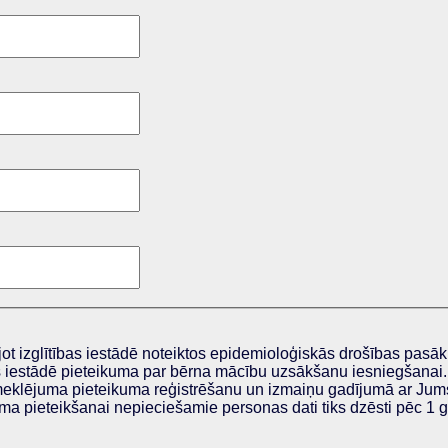
ojot izglītības iestādē noteiktos epidemioloģiskās drošības pas
as iestādē pieteikuma par bērna mācību uzsākšanu iesniegšanai. 
meklējuma pieteikuma reģistrēšanu un izmaiņu gadījumā ar Jum
ma pieteikšanai nepieciešamie personas dati tiks dzēsti pēc 1 