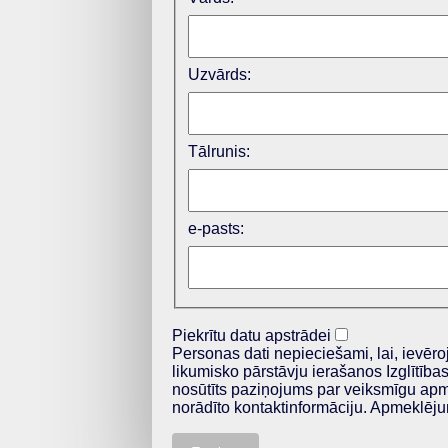
Uzvārds:
Tālrunis:
e-pasts:
Piekrītu datu apstrādei
Personas dati nepieciešami, lai, ievēr
likumisko pārstāvju ierašanos Izglītīb
nosūtīts paziņojums par veiksmīgu ap
norādīto kontaktinformāciju. Apmeklēju